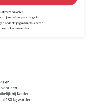
sief
verzendkosten
en bij een afhaalpunt mogelijk
gen bedenktijd,
gratis
retourneren
n nacht klantenservice
ers en
t voor een
elijk bij Kettler -
aal 130 kg worden