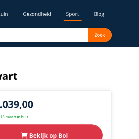
tuin
Gezondheid
Sport
Blog
Zoek
wart
1.039,00
k 18 maart in huis
Bekijk op Bol