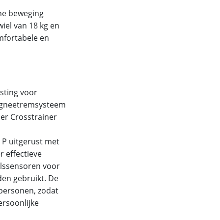
che beweging
wiel van 18 kg en
fortabele en
usting voor
magneetremsysteem
ler Crosstrainer
 P uitgerust met
 effectieve
olssensoren voor
den gebruikt. De
 personen, zodat
ersoonlijke