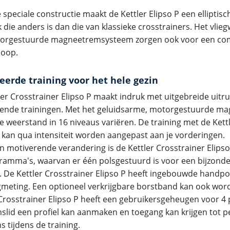
 speciale constructie maakt de Kettler Elipso P een elliptis
 die anders is dan die van klassieke crosstrainers. Het vlieg
orgestuurde magneetremsysteem zorgen ook voor een com
loop.
eerde training voor het hele gezin
ler Crosstrainer Elipso P maakt indruk met uitgebreide uitr
ende trainingen. Met het geluidsarme, motorgestuurde 
de weerstand in 16 niveaus variëren. De training met de Kett
P kan qua intensiteit worden aangepast aan je vorderingen.
n motiverende verandering is de Kettler Crosstrainer Elipso
ramma's, waarvan er één polsgestuurd is voor een bijzonder
g. De Kettler Crosstrainer Elipso P heeft ingebouwde handp
gmeting. Een optioneel verkrijgbare borstband kan ook wor
 Crosstrainer Elipso P heeft een gebruikersgeheugen voor 4
inslid een profiel kan aanmaken en toegang kan krijgen tot p
 tijdens de training.