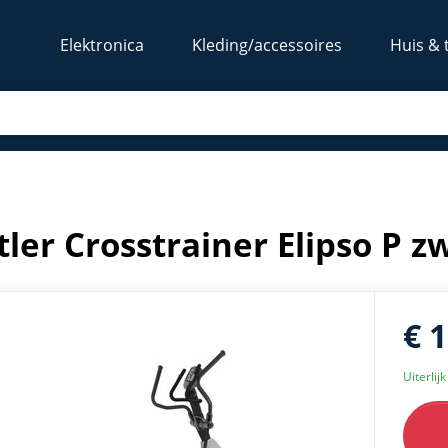
Elektronica
Kleding/accessoires
Huis & 
tler Crosstrainer Elipso P z
€ 
Uiterlij