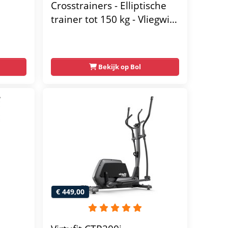
Crosstrainers - Elliptische
trainer tot 150 kg - Vliegwiel
van 10 kg - Magnetische
weerstand met 16 niveaus -
 - 16
LCD-scherm - Zwart
Bekijk op Bol
€ 449,00