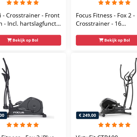
 - Crosstrainer - Front
Focus Fitness - Fox 2 -
 - Incl. hartslagfunctie
Crosstrainer - 16
blethouder -
Trainingsprogramma's
ische Trainer -
Weerstandsniveaus
Bekijk op Bol
Bekijk op Bol
rainer - Crosstrainer
ss
00
€ 249,00