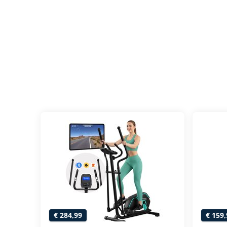
€ 284,99
€ 159,