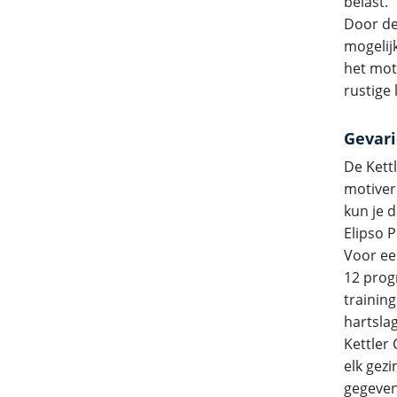
belast.
Door de
mogelijk
het mot
rustige 
Gevari
De Kett
motiver
kun je 
Elipso 
Voor ee
12 prog
trainin
hartsla
Kettler
elk gez
gegevens