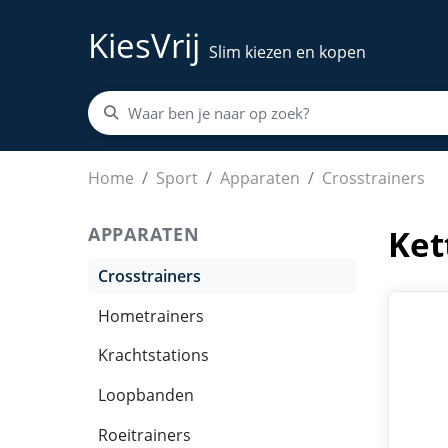
KiesVrij
Slim kiezen en kopen
Kettler Crosstrainer Elipso P zwart
Home
Sport
Apparaten
Crosstrainers
APPARATEN
Ket
Crosstrainers
Hometrainers
Krachtstations
Loopbanden
Roeitrainers