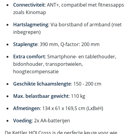
Connectiviteit
: ANT+, compatibel met fitnessapps
zoals Kinomap
Hartslagmeting
: Via borstband of armband (niet
inbegrepen)
Staplengte
: 390 mm, Q-factor: 200 mm
Extra comfort
: Smartphone- en tablethouder,
bidonhouder, transportwielen,
hoogtecompensatie
Geschikte lichaamslengte
: 150 - 200 cm
Max. belastbaar gewicht
: 110 kg
Afmetingen
: 134 x 61 x 169,5 cm (LxBxH)
Voeding
: 2x AA-batterijen
De Kettler HOI Cross is de perfecte keuze voor wie