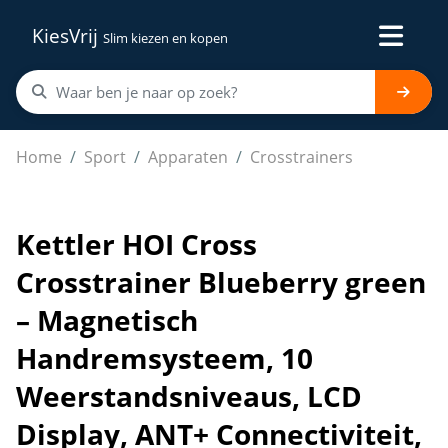
KiesVrij
Slim kiezen en kopen
Kettler HOI Cross Crosstrainer Blueberry green – Mag
Home
Sport
Apparaten
Crosstrainers
Kettler HOI Cross
Crosstrainer Blueberry green
– Magnetisch
Handremsysteem, 10
Weerstandsniveaus, LCD
Display, ANT+ Connectiviteit,