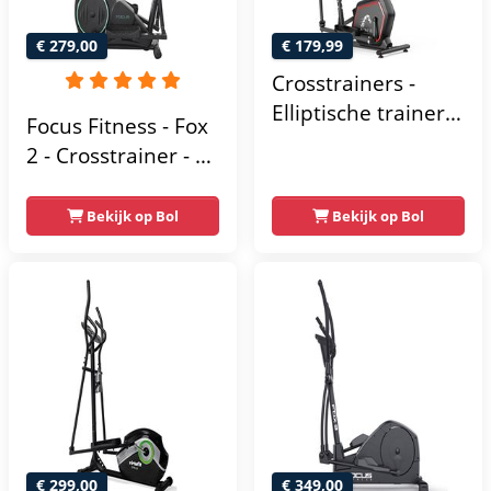
€ 279,00
€ 179,99
Crosstrainers -
Elliptische trainer
Focus Fitness - Fox
tot 150 kg -
2 - Crosstrainer - 16
Vliegwiel van 10 kg
Trainingsprogramma's
- Magnetische
- 16
Bekijk op Bol
Bekijk op Bol
weerstand met 16
Weerstandsniveaus
niveaus - LCD-
scherm - Zwart
€ 299,00
€ 349,00