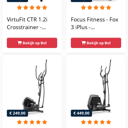
VirtuFit CTR 1.2i
Focus Fitness - Fox
Crosstrainer -
3 iPlus -
Hartslagfunctie - 21
Crosstrainer -
Programma's -
Hartslagsensoren -
Bekijk op Bol
Bekijk op Bol
Bluetooth -
24
Crosstrainers
Weerstandsniveaus
Fitness
€ 249,00
€ 449,00