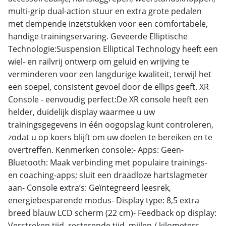
multi-grip dual-action stuur en extra grote pedalen
met dempende inzetstukken voor een comfortabele,
handige trainingservaring. Geveerde Elliptische
Technologie:Suspension Elliptical Technology heeft een
wiel- en railvrij ontwerp om geluid en wrijving te
verminderen voor een langdurige kwaliteit, terwijl het
een soepel, consistent gevoel door de ellips geeft. XR
Console - eenvoudig perfect:De XR console heeft een
helder, duidelijk display waarmee u uw
trainingsgegevens in één oogopslag kunt controleren,
zodat u op koers blijft om uw doelen te bereiken en te
overtreffen. Kenmerken console:- Apps: Geen-
Bluetooth: Maak verbinding met populaire trainings-
en coaching-apps; sluit een draadloze hartslagmeter
aan- Console extra’s: Geïntegreerd leesrek,
energiebesparende modus- Display type: 8,5 extra
breed blauw LCD scherm (22 cm)- Feedback op display:
Verstreken tijd, resterende tijd, mijlen / kilometers,