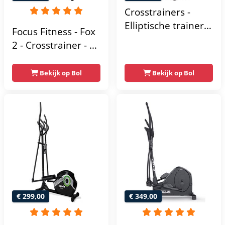
Crosstrainers -
Elliptische trainer
Focus Fitness - Fox
tot 150 kg -
2 - Crosstrainer - 16
Vliegwiel van 10 kg
Trainingsprogramma's
- Magnetische
- 16
Bekijk op Bol
Bekijk op Bol
weerstand met 16
Weerstandsniveaus
niveaus - LCD-
scherm - Zwart
€ 299,00
€ 349,00