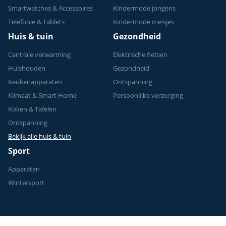
Smartwatches & Accessoires
Kindermode jongens
Telefonie & Tablets
Kindermode meisjes
Huis & tuin
Gezondheid
Centrale verwarming
Elektrische fietsen
Huishouden
Gezondheid
Keukenapparaten
Ontspanning
Klimaat & Smart Home
Persoonlijke verzorging
Koken & Tafelen
Ontspanning
Bekijk alle huis & tuin
Sport
Apparaten
Wintersport