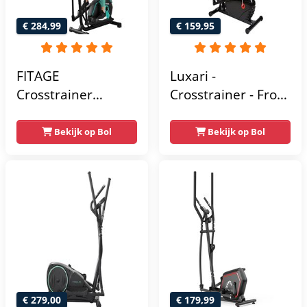
€ 284,99
€ 159,95
FITAGE
Luxari -
Crosstrainer
Crosstrainer - Front
Geluidsarm -
Driven - Incl.
Crosstrainers met
hartslagfunctie en
Bekijk op Bol
Bekijk op Bol
Bluetooth Kinomap
tablethouder -
& Zwift - Fitness
Elliptische Trainer -
Trainer met 24
Hometrainer -
trainingsprogramma’s
Crosstrainer
- Nauwkeurige
Fitness
Hartslagmeter
€ 279,00
€ 179,99