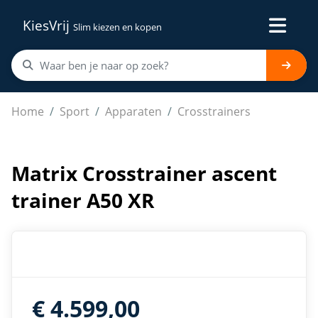
KiesVrij
Slim kiezen en kopen
Matrix Crosstrainer ascent trainer A50 XR
Home
Sport
Apparaten
Crosstrainers
Matrix Crosstrainer ascent
trainer A50 XR
€ 4.599,00