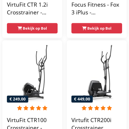
VirtuFit CTR 1.2i
Focus Fitness - Fox
Crosstrainer -
3 iPlus -
Hartslagfunctie - 21
Crosstrainer -
Programma's -
Hartslagsensoren -
Bekijk op Bol
Bekijk op Bol
Bluetooth -
24
Crosstrainers
Weerstandsniveaus
Fitness
€ 249,00
€ 449,00
VirtuFit CTR100
Virtufit CTR200i
Crosstrainer -
Crosstrainer