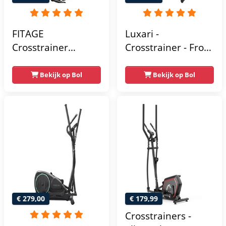
FITAGE
Luxari -
Crosstrainer
Crosstrainer - Front
Geluidsarm -
Driven - Incl.
Crosstrainers met
hartslagfunctie en
Bekijk op Bol
Bekijk op Bol
Bluetooth Kinomap
tablethouder -
& Zwift - Fitness
Elliptische Trainer -
Trainer met 24
Hometrainer -
trainingsprogramma’s
Crosstrainer
- Nauwkeurige
Fitness
Hartslagmeter
€ 279,00
€ 179,99
Crosstrainers -