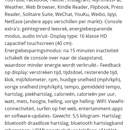
Weather, Web Browser, Kindle Reader, Flipbook, Press
Reader, Solitaire Suite, WeChat, YouKu, Weibo, Iqiyi,
NetEase (andere apps verschillen per markt)- Console
extra's: geïntegreerd leesrek, energiebesparende
modus, audio in/uit- Display type: 16 klasse HD
capacitief touchscreen (40 cm)-
Energiebesparingsmodus: na 15 minuten inactiviteit
schakelt de console over naar de slaapstand,
waardoor minder energie wordt verbruikt.- Feedback
op display: verstreken tijd, tijdsdoel, resterende tijd,
klok, mijl/kilometer, rpm, huidige snelheid (mph/kph),
vorige snelheid (mph/kph), tempo, gemiddeld tempo,
hartslag, piekhartslag, calorieën, calorieën per uur,
watt, mets, hoogte, helling, vorige helling- WIFI: ViewFit-
connectiviteit, surfen op het web, entertainment-apps
en software-updates- Gewicht: 5,5 kilogram- Hartslag:
bluetooth draadloze hartslag, bluetooth hartslagband