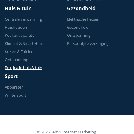
Huis & tuin
Gezondheid
Centrale verwarming
Elektrische fietsen
Huishouden
Gezondheid
Keukenapparaten
Ontspanning
Klimaat & Smart Home
Persoonlijke verzorging
Koken & Tafelen
Ontspanning
Bekijk alle huis & tuin
Sport
Apparaten
Wintersport
© 2026 Semix Internet Marketing.