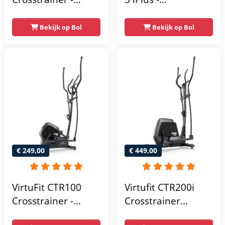
Hartslagfunctie - 21
Crosstrainer -
Programma's -
Hartslagsensoren -
Bekijk op Bol
Bekijk op Bol
Bluetooth -
24
Crosstrainers
Weerstandsniveaus
Fitness
€ 249,00
€ 449,00
VirtuFit CTR100
Virtufit CTR200i
Crosstrainer -
Crosstrainer
Belastbaar tot
Fitness -