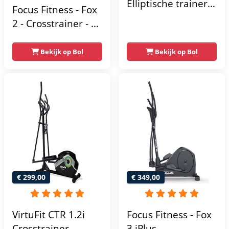
Elliptische trainer
Focus Fitness - Fox
tot 150 kg -
2 - Crosstrainer - 16
Vliegwiel van 10 kg
Trainingsprogramma's
- Magnetische
- 16
Bekijk op Bol
Bekijk op Bol
weerstand met 16
Weerstandsniveaus
niveaus - LCD-
scherm - Zwart
€ 299,00
€ 349,00
VirtuFit CTR 1.2i
Focus Fitness - Fox
Crosstrainer -
3 iPlus -