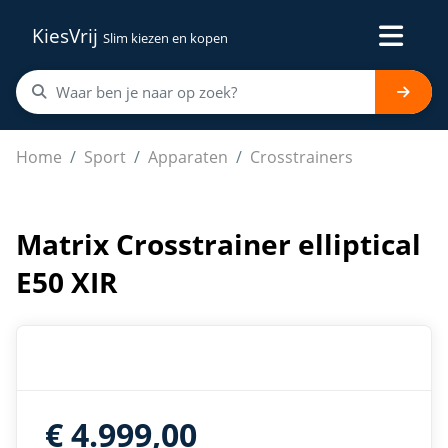
KiesVrij
Slim kiezen en kopen
Matrix Crosstrainer elliptical E50 XIR
Home
Sport
Apparaten
Crosstrainers
Matrix Crosstrainer elliptical
E50 XIR
€ 4.999,00