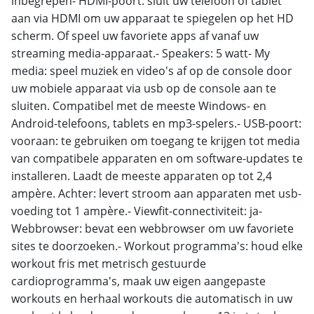
inbegrepen- HDMI-poort: sluit uw telefoon of tablet
aan via HDMI om uw apparaat te spiegelen op het HD
scherm. Of speel uw favoriete apps af vanaf uw
streaming media-apparaat.- Speakers: 5 watt- My
media: speel muziek en video's af op de console door
uw mobiele apparaat via usb op de console aan te
sluiten. Compatibel met de meeste Windows- en
Android-telefoons, tablets en mp3-spelers.- USB-poort:
vooraan: te gebruiken om toegang te krijgen tot media
van compatibele apparaten en om software-updates te
installeren. Laadt de meeste apparaten op tot 2,4
ampère. Achter: levert stroom aan apparaten met usb-
voeding tot 1 ampère.- Viewfit-connectiviteit: ja-
Webbrowser: bevat een webbrowser om uw favoriete
sites te doorzoeken.- Workout programma's: houd elke
workout fris met metrisch gestuurde
cardioprogramma's, maak uw eigen aangepaste
workouts en herhaal workouts die automatisch in uw