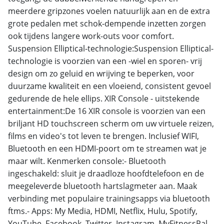
meerdere gripzones voelen natuurlijk aan en de extra
grote pedalen met schok-dempende inzetten zorgen
ook tijdens langere work-outs voor comfort.
Suspension Elliptical-technologie:Suspension Elliptical-
technologie is voorzien van een -wiel en sporen- vrij
design om zo geluid en wrijving te beperken, voor
duurzame kwaliteit en een vloeiend, consistent gevoel
gedurende de hele ellips. XIR Console - uitstekende
entertainment:De 16 XIR console is voorzien van een
briljant HD touchscreen scherm om uw virtuele reizen,
films en video's tot leven te brengen. Inclusief WIFI,
Bluetooth en een HDMI-poort om te streamen wat je
maar wilt. Kenmerken console:- Bluetooth
ingeschakeld: sluit je draadloze hoofdtelefoon en de
meegeleverde bluetooth hartslagmeter aan. Maak
verbinding met populaire trainingsapps via bluetooth
ftms.- Apps: My Media, HDMI, Netflix, Hulu, Spotify,
YouTube, Facebook, Twitter, Instagram, MyFitnessPal,