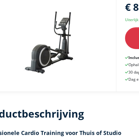
€ 
Uiterlij
Inclu
Ophal
30 da
Dag e
ductbeschrijving
sionele Cardio Training voor Thuis of Studio