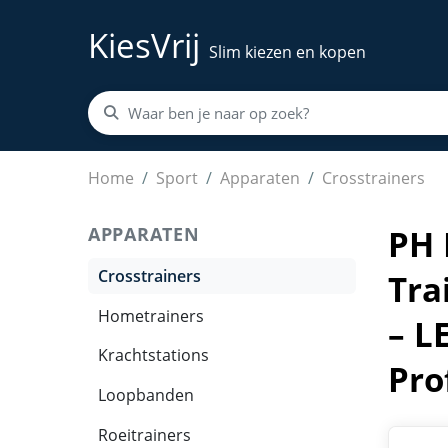
KiesVrij
Slim kiezen en kopen
PH Fitness Crosstrainer – Geavanceerde Ellip
Home
Sport
Apparaten
Crosstrainers
APPARATEN
PH 
Crosstrainers
Tra
Hometrainers
– L
Krachtstations
Pro
Loopbanden
Roeitrainers