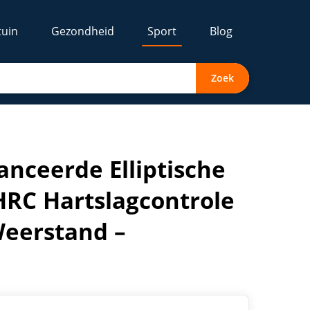
tuin
Gezondheid
Sport
Blog
Zoek
LED Display – Elektronische Weerstand – Professionele Thui
anceerde Elliptische
HRC Hartslagcontrole
Weerstand –