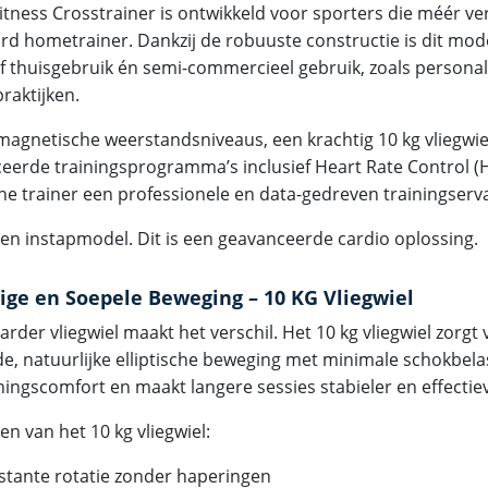
itness Crosstrainer is ontwikkeld voor sporters die méér v
rd hometrainer. Dankzij de robuuste constructie is dit mod
ef thuisgebruik én semi-commercieel gebruik, zoals personal 
praktijken.
magnetische weerstandsniveaus, een krachtig 10 kg vliegwie
eerde trainingsprogramma’s inclusief Heart Rate Control (H
che trainer een professionele en data-gedreven trainingserv
geen instapmodel. Dit is een geavanceerde cardio oplossing.
ige en Soepele Beweging – 10 KG Vliegwiel
rder vliegwiel maakt het verschil. Het 10 kg vliegwiel zorgt
de, natuurlijke elliptische beweging met minimale schokbela
ningscomfort en maakt langere sessies stabieler en effectie
n van het 10 kg vliegwiel:
stante rotatie zonder haperingen