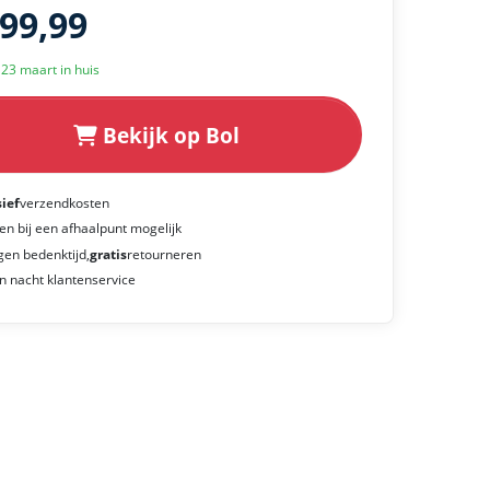
899,99
k 23 maart in huis
Bekijk op Bol
sief
verzendkosten
en bij een afhaalpunt mogelijk
gen bedenktijd,
gratis
retourneren
n nacht klantenservice