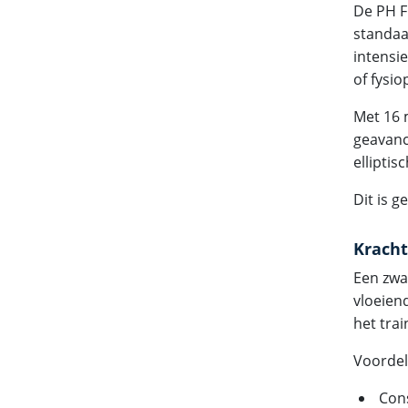
De PH F
standaa
intensi
of fysio
Met 16 
geavanc
elliptis
Dit is 
Kracht
Een zwaa
vloeien
het trai
Voordele
Con