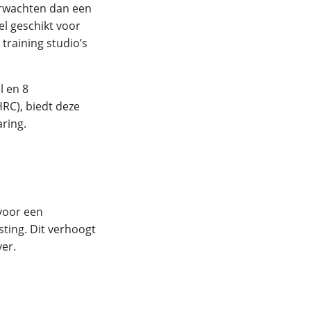
erwachten dan een
el geschikt voor
training studio’s
l en 8
RC), biedt deze
aring.
 voor een
sting. Dit verhoogt
ver.