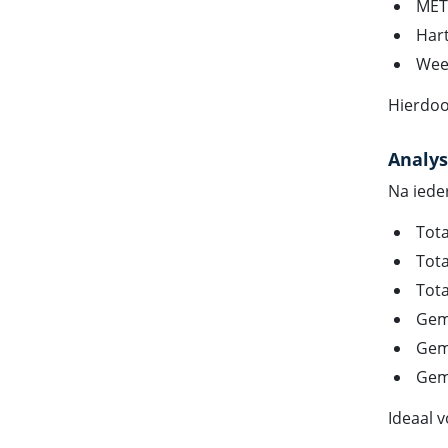
MET
Hart
Wee
Hierdoor
Analys
Na iede
Tota
Tota
Tota
Gem
Gem
Gem
Ideaal 