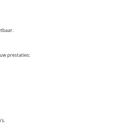
etbaar.
uw prestaties:
’s.