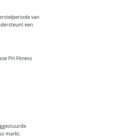
erstelperiode van
ondersteunt een
eze PH Fitness
laggestuurde
ss markt.