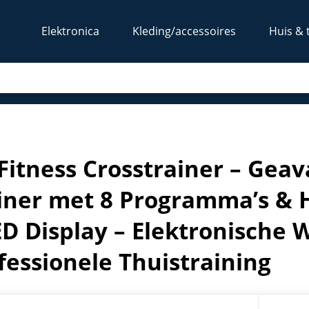
Elektronica
Kleding/accessoires
Huis & 
tische Trainer met 8 Programma’s & HRC Hartslagcontrole – 
Fitness Crosstrainer – Geav
iner met 8 Programma’s & 
ED Display – Elektronische 
fessionele Thuistraining