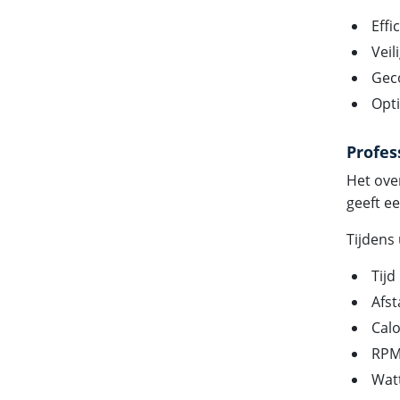
Effi
Veil
Geco
Opti
Profes
Het over
geeft e
Tijdens 
Tijd
Afs
Calo
RPM 
Wat