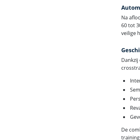
Automa
Na aflo
60 tot 
veilige
Gesch
Dankzij
crosstra
Inte
Semi
Pers
Reva
Gev
De comb
trainin