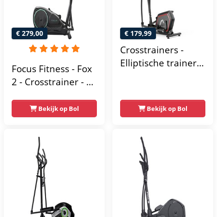
€ 279,00
€ 179,99
Crosstrainers -
Elliptische trainer
Focus Fitness - Fox
tot 150 kg -
2 - Crosstrainer - 16
Vliegwiel van 10 kg
Trainingsprogramma's
- Magnetische
- 16
Bekijk op Bol
Bekijk op Bol
weerstand met 16
Weerstandsniveaus
niveaus - LCD-
scherm - Zwart