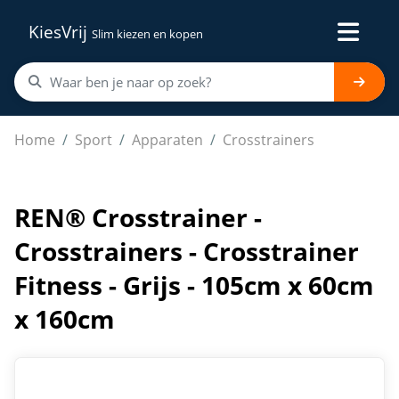
KiesVrij
Slim kiezen en kopen
REN® Crosstrainer - Crosstrainers - Crosstrainer Fitnes
Home
Sport
Apparaten
Crosstrainers
REN® Crosstrainer -
Crosstrainers - Crosstrainer
Fitness - Grijs - 105cm x 60cm
x 160cm