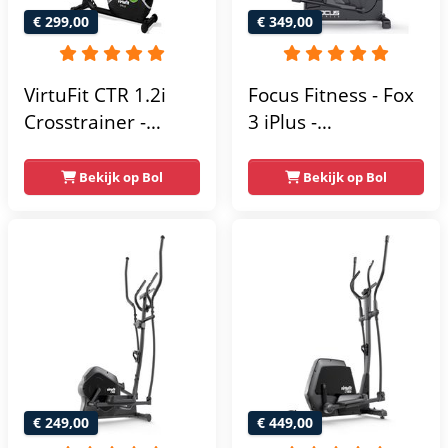
€ 299,00
€ 349,00
VirtuFit CTR 1.2i
Focus Fitness - Fox
Crosstrainer -
3 iPlus -
Hartslagfunctie - 21
Crosstrainer -
Programma's -
Hartslagsensoren -
Bekijk op Bol
Bekijk op Bol
Bluetooth -
24
Crosstrainers
Weerstandsniveaus
Fitness
€ 249,00
€ 449,00