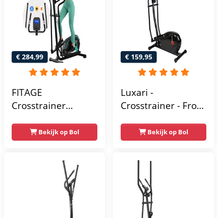
€ 284,99
€ 159,95
FITAGE
Luxari -
Crosstrainer
Crosstrainer - Front
Geluidsarm -
Driven - Incl.
Crosstrainers met
hartslagfunctie en
Bekijk op Bol
Bekijk op Bol
Bluetooth Kinomap
tablethouder -
& Zwift - Fitness
Elliptische Trainer -
Trainer met 24
Hometrainer -
trainingsprogramma’s
Crosstrainer
- Nauwkeurige
Fitness
Hartslagmeter