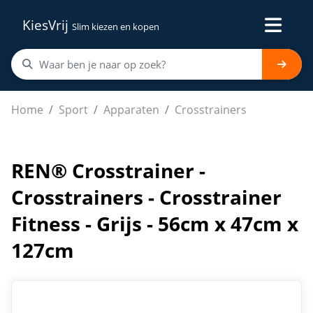
KiesVrij
Slim kiezen en kopen
REN® Crosstrainer - Crosstrainers - Crosstrainer Fitnes
Home
Sport
Apparaten
Crosstrainers
REN® Crosstrainer -
Crosstrainers - Crosstrainer
Fitness - Grijs - 56cm x 47cm x
127cm