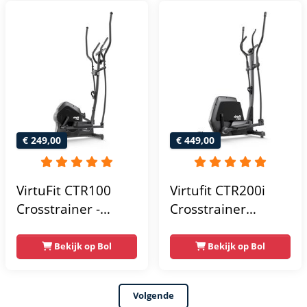
Crosstrainers
Weerstandsniveaus
Fitness
€ 249,00
€ 449,00
VirtuFit CTR100
Virtufit CTR200i
Crosstrainer -
Crosstrainer
Belastbaar tot
Fitness -
120kg - 8
Hartslagfunctie -
Bekijk op Bol
Bekijk op Bol
Weerstandsniveaus
Crosstrainers -
- 4
Bluetooth -
Volgende
trainingsprogrammas
Crosstrainer