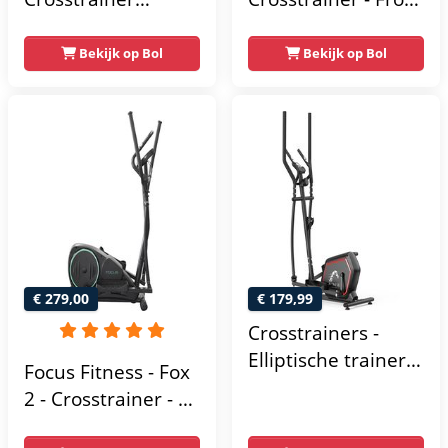
Geluidsarm -
Driven - Incl.
Crosstrainers met
hartslagfunctie en
Bekijk op Bol
Bekijk op Bol
Bluetooth Kinomap
tablethouder -
& Zwift - Fitness
Elliptische Trainer -
Trainer met 24
Hometrainer -
trainingsprogramma’s
Crosstrainer
- Nauwkeurige
Fitness
Hartslagmeter
€ 279,00
€ 179,99
Crosstrainers -
Elliptische trainer
Focus Fitness - Fox
tot 150 kg -
2 - Crosstrainer - 16
Vliegwiel van 10 kg
Trainingsprogramma's
- Magnetische