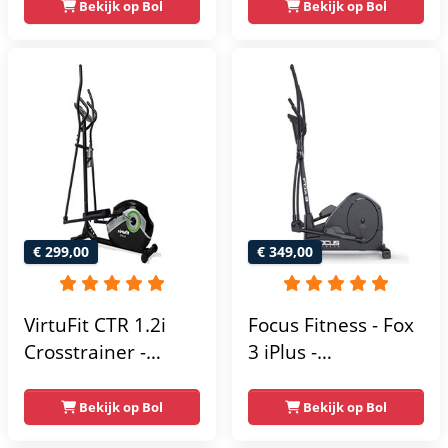
- 16
Bekijk op Bol
Bekijk op Bol
weerstand met 16
Weerstandsniveaus
niveaus - LCD-
scherm - Zwart
€ 299,00
€ 349,00
VirtuFit CTR 1.2i
Focus Fitness - Fox
Crosstrainer -
3 iPlus -
Hartslagfunctie - 21
Crosstrainer -
Programma's -
Hartslagsensoren -
Bekijk op Bol
Bekijk op Bol
Bluetooth -
24