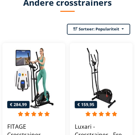
Andere crosstrainers
Sorteer:
Populariteit
€ 284,99
€ 159,95
FITAGE
Luxari -
Crosstrainer
Crosstrainer - Front