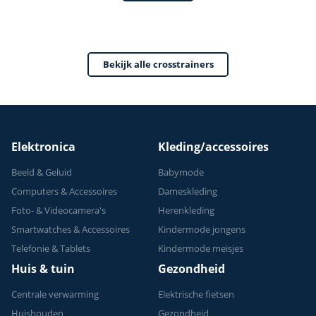
- Met tablethouder
Fitness - Max 150kg
- Hartslagsensoren
- 32
- Crosstrainers
weerstandsniveaus
Bekijk alle crosstrainers
Fitness - 2026
- 24 programma's
model
Elektronica
Kleding/accessoires
Beeld & Geluid
Babymode
Computers & Accessoires
Dameskleding
Foto- & Videocamera's
Herenkleding
Smartwatches & Accessoires
Kindermode jongens
Telefonie & Tablets
Kindermode meisjes
Huis & tuin
Gezondheid
Centrale verwarming
Elektrische fietsen
Huishouden
Gezondheid