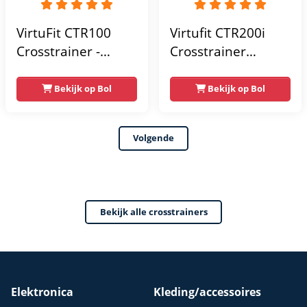
VirtuFit CTR100
Virtufit CTR200i
Crosstrainer -
Crosstrainer
Belastbaar tot
Fitness -
120kg - 8
Hartslagfunctie -
Bekijk op Bol
Bekijk op Bol
Weerstandsniveaus
Crosstrainers -
- 4
Bluetooth -
Volgende
trainingsprogrammas
Crosstrainer
- Met tablethouder
Fitness - Max 150kg
- Hartslagsensoren
- 32
- Crosstrainers
weerstandsniveaus
Bekijk alle crosstrainers
Fitness - 2026
- 24 programma's
model
Elektronica
Kleding/accessoires