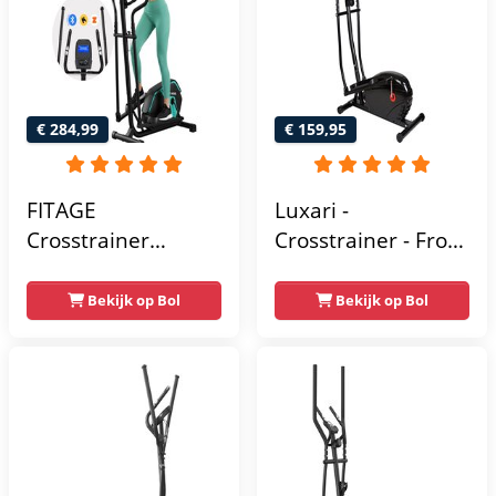
€ 284,99
€ 159,95
FITAGE
Luxari -
Crosstrainer
Crosstrainer - Front
Geluidsarm -
Driven - Incl.
Crosstrainers met
hartslagfunctie en
Bekijk op Bol
Bekijk op Bol
Bluetooth Kinomap
tablethouder -
& Zwift - Fitness
Elliptische Trainer -
Trainer met 24
Hometrainer -
trainingsprogramma’s
Crosstrainer
- Nauwkeurige
Fitness
Hartslagmeter