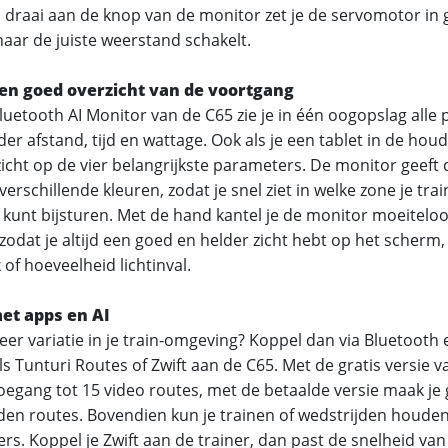
 draai aan de knop van de monitor zet je de servomotor in
naar de juiste weerstand schakelt.
een goed overzicht van de voortgang
luetooth AI Monitor van de C65 zie je in één oogopslag alle
r afstand, tijd en wattage. Ook als je een tablet in de houd
zicht op de vier belangrijkste parameters. De monitor geeft
verschillende kleuren, zodat je snel ziet in welke zone je tra
g kunt bijsturen. Met de hand kantel je de monitor moeiteloo
 zodat je altijd een goed en helder zicht hebt op het scherm
 of hoeveelheid lichtinval.
et apps en AI
eer variatie in je train-omgeving? Koppel dan via Bluetooth
ls Tunturi Routes of Zwift aan de C65. Met de gratis versie 
toegang tot 15 video routes, met de betaalde versie maak je
en routes. Bovendien kun je trainen of wedstrijden houde
rs. Koppel je Zwift aan de trainer, dan past de snelheid van