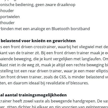
ronische bediening, geen zware draaiknop
nhouder
portwielen
ethouder
rbinden met een analoge en Bluetooth borstband
 belastend voor knieën en gewrichten
s een front driven crosstrainer, waarbij het vliegwiel met d
ant van de trainer zit. Bij een front driven trainer maak je 
aiende beweging, die je kunt vergelijken met langlaufen. O
lkast niet in de weg zit, maak je altijd een rechte beweging bi
stelling tot een rear driven trainer, waar je een meer ellipt
en front driven trainer, zoals de C65, is minder belastend v
en, en daarom ideaal bij revalidatie of blessures.
al aantal trainingsmogelijkheden
trainer heeft zowel vaste als bewegende handgrepen. De v
iner, zitten dichter bij elkaar en zijn voorzien van geïntegree