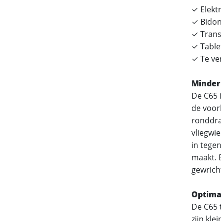
✓ Elekt
✓ Bido
✓ Trans
✓ Tabl
✓ Te ve
Minder
De C65 i
de voork
ronddra
vliegwie
in tegen
maakt. E
gewricht
Optima
De C65 
zijn kle