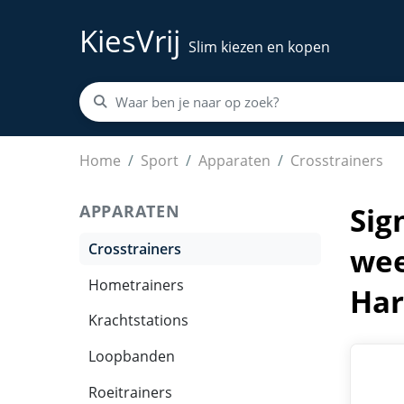
KiesVrij
Slim kiezen en kopen
Signature C65 Crosstrainer - Fitness trainer 
Home
Sport
Apparaten
Crosstrainers
APPARATEN
Sig
Crosstrainers
wee
Hometrainers
Har
Krachtstations
Loopbanden
Roeitrainers