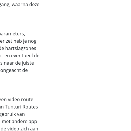
 gang, waarna deze
 parameters,
er zet heb je nog
 de hartslagzones
int en eventueel de
s naar de juiste
, ongeacht de
 een video route
van Tunturi Routes
 gebruik van
n met andere app-
 de video zich aan