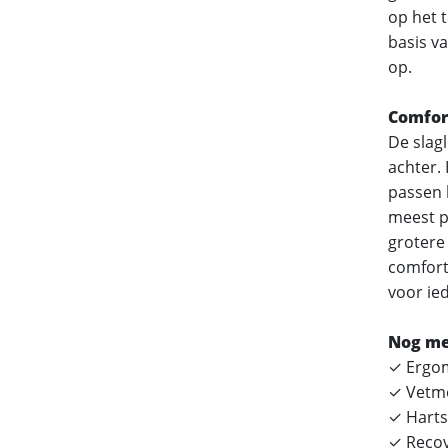
op het t
basis v
op.
Comfor
De slag
achter. 
passen 
meest pr
grotere
comfort
voor ie
Nog me
✓ Ergom
✓ Vetme
✓ Harts
✓ Recov