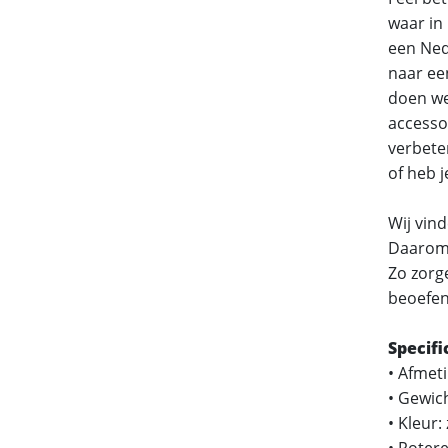
waar in
een Ned
naar ee
doen we
accesso
verbete
of heb j
Wij vin
Daarom 
Zo zorg
beoefen
Specifi
• Afmet
• Gewich
• Kleur:
• Roter