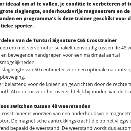
r ideaal om af te vallen, je conditie te verbeteren of t
 grote slaglengte, onderhoudsvrije magneetrem en de
anden en programma's is deze trainer geschikt voor 
tieke sporter.
delen van de Tunturi Signature C65 Crosstrainer
etrem met servomotor schakelt eenvoudig tussen de 48 w
 en bewegende handgrepen voor een maximaal aantal
gsmogelijkheden.
 slaglengte van 50 centimeter voor een optimale nabootsin
opbeweging.
r belastend voor de knieën en gewrichten door de rechte t
ooth AI monitor voor het overzichtelijk bijhouden van de tr
loos switchen tussen 48 weerstanden
Crosstrainer is voorzien van een onderhoudsvrije magnee
tor. De magnetische aantrekkingskracht die op het vliegwi
fend bepaald de weerstand. De weerstand wordt dus autom