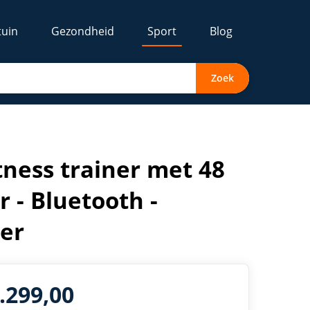
tuin
Gezondheid
Sport
Blog
Zoek
gsensoren - Tablethouder
tness trainer met 48
 - Bluetooth -
er
1.299,00