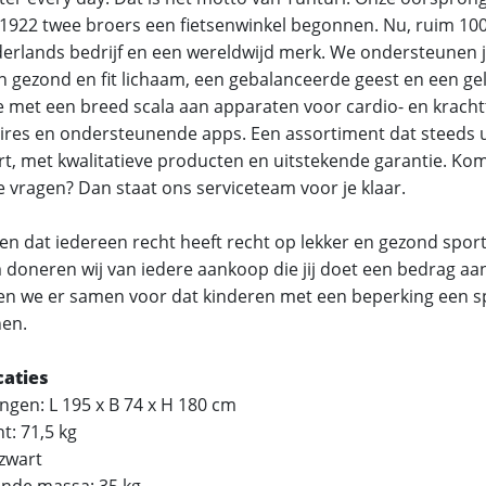
 1922 twee broers een fietsenwinkel begonnen. Nu, ruim 100 j
erlands bedrijf en een wereldwijd merk. We ondersteunen je
n gezond en fit lichaam, een gebalanceerde geest en een gel
 met een breed scala aan apparaten voor cardio- en krachtt
ires en ondersteunende apps. Een assortiment dat steeds u
rt, met kwalitatieve producten en uitstekende garantie. Kom 
e vragen? Dan staat ons serviceteam voor je klaar.
den dat iedereen recht heeft recht op lekker en gezond spor
doneren wij van iedere aankoop die jij doet een bedrag aan 
en we er samen voor dat kinderen met een beperking een 
en.
caties
ingen: L 195 x B 74 x H 180 cm
t: 71,5 kg
 zwart
ende massa: 35 kg