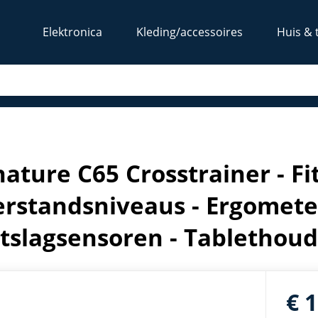
Elektronica
Kleding/accessoires
Huis & 
met 48 weerstandsniveaus - Ergometer - Bluetooth - Hartsla
nature C65 Crosstrainer - Fi
rstandsniveaus - Ergometer
tslagsensoren - Tablethoud
€ 