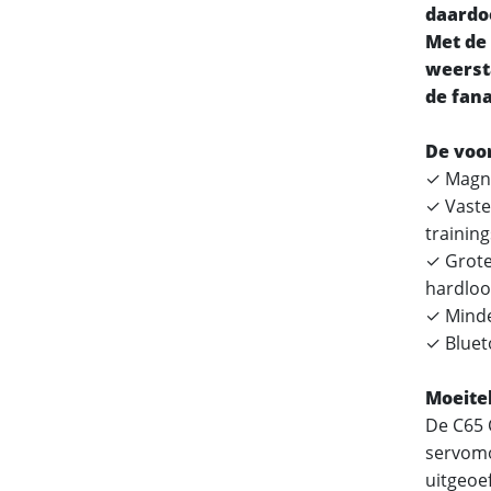
daardoo
Met de
weerst
de fana
De voor
✓ Magne
✓ Vaste
trainin
✓ Grote
hardlo
✓ Minde
✓ Bluet
Moeite
De C65 
servomo
uitgeoe