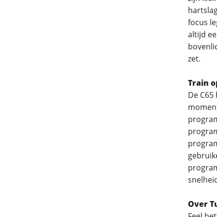
hartsla
focus l
altijd 
bovenli
zet.
Train o
De C65 
moment 
program
program
program
gebruik
program
snelheid
Over T
Feel bet