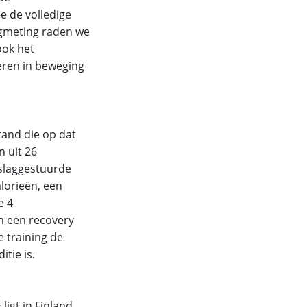
e de volledige
agmeting raden we
ook het
eren in beweging
tand die op dat
n uit 26
slaggestuurde
lorieën, een
e 4
n een recovery
 training de
tie is.
igt in Finland,