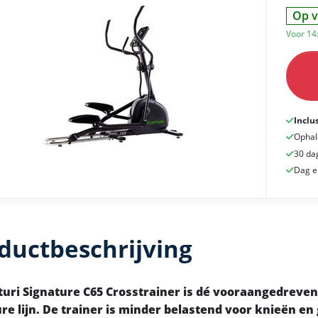
Op v
Voor 14
Inclu
Ophal
30 da
Dag e
ductbeschrijving
uri Signature C65 Crosstrainer is dé vooraangedreven 
re lijn. De trainer is minder belastend voor knieën e