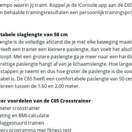
empo waarin jij traint. Koppel je de iConsole app aan de C65
an behaalde trainingsresultaten een persoonlijk trainingsp
tabele slaglengte van 50 cm
lengte is de volledige afstand die je met elke beweging maak
Heeft een trainer een kleinere paslengte, dan voelt het alsof
loopt. Met een grotere paslengte ga je meer naar een hard
ettige paslengte hangt af van je lichaamslengte. Hoe langer
 stappen je neemt en dus hoe groter de paslengte is die vo
abel is. De C65 heeft een comfortabele paslengte van 50 ce
dereen tussen de 1.60 en 2.00 meter.
er voordelen van de C65 Crosstrainer
eter crosstrainer
ting en BMI-calculatie
laggestuurd trainen
ery programma met fitness test