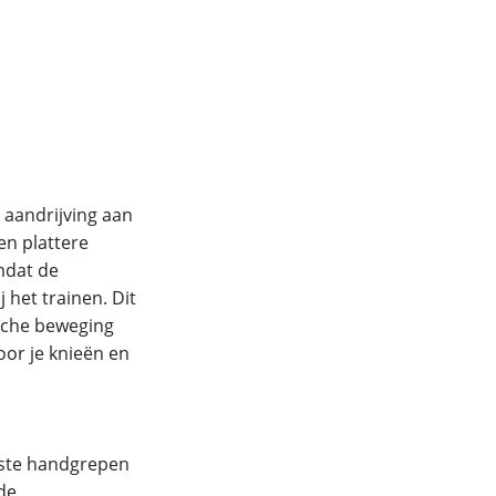
e aandrijving aan
een plattere
mdat de
j het trainen. Dit
ische beweging
oor je knieën en
aste handgrepen
rde