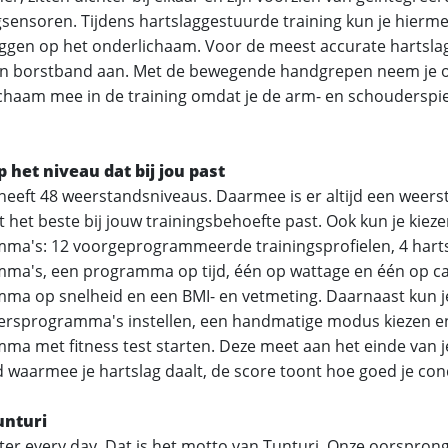
gsensoren. Tijdens hartslaggestuurde training kun je hierme
eggen op het onderlichaam. Voor de meest accurate hartsl
een borstband aan. Met de bewegende handgrepen neem je 
chaam mee in de training omdat je de arm- en schouderspi
p het niveau dat bij jou past
heeft 48 weerstandsniveaus. Daarmee is er altijd een weers
het beste bij jouw trainingsbehoefte past. Ook kun je kieze
ma's: 12 voorgeprogrammeerde trainingsprofielen, 4 hart
ma's, een programma op tijd, één op wattage en één op ca
ma op snelheid en een BMI- en vetmeting. Daarnaast kun j
ersprogramma's instellen, een handmatige modus kiezen e
ma met fitness test starten. Deze meet aan het einde van je
 waarmee je hartslag daalt, de score toont hoe goed je condi
unturi
ter every day. Dat is het motto van Tunturi. Onze oorsprong l