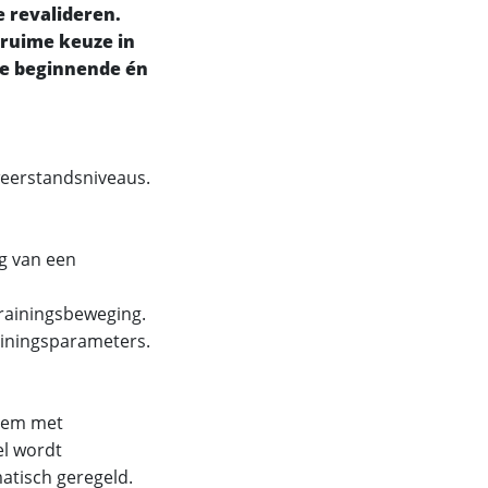
e revalideren.
 ruime keuze in
de beginnende én
eerstandsniveaus.
g van een
rainingsbeweging.
ainingsparameters.
trem met
el wordt
atisch geregeld.