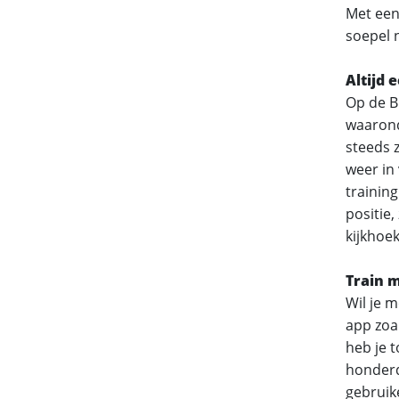
Met een
soepel 
Altijd 
Op de B
waaronde
steeds 
weer in 
trainin
positie,
kijkhoek
Train m
Wil je m
app zoa
heb je 
honderd
gebruike