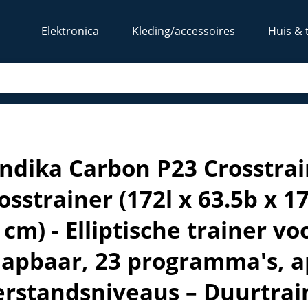
Elektronica
Kleding/accessoires
Huis & 
rainer - Crosstrainer (172l x 63.5b x 179h cm) + Mat (65 x 2
ndika Carbon P23 Crosstrain
rosstrainer (172l x 63.5b x 1
 cm) - Elliptische trainer vo
lapbaar, 23 programma's, a
rstandsniveaus – Duurtrain