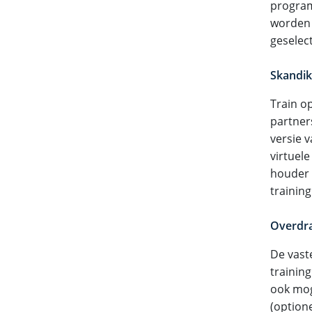
program
worden 
geselec
Skandik
Train o
partner
versie 
virtuele
houder 
training
Overdra
De vast
trainin
ook mog
(option