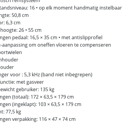
tisch remsysteem
tandsniveau: 16 • op elk moment handmatig instelbaar
ngte: 50,8 cm
or: 6,3 cm
lhoogte: 26 • 55 cm
ngen pedaal: 16,5 × 35 cm • met antislipprofiel
u-aanpassing om oneffen vloeren te compenseren
portwielen
enhouder
houder
nger voor : 5,3 kHz (band niet inbegrepen)
functie: met gasveer
Gewicht gebruiker: 135 kg
ngen (totaal): 172 × 63,5 × 179 cm
ngen (ingeklapt): 103 × 63,5 × 179 cm
t: 77,5 kg
ingen verpakking: 116 × 47 × 74 cm