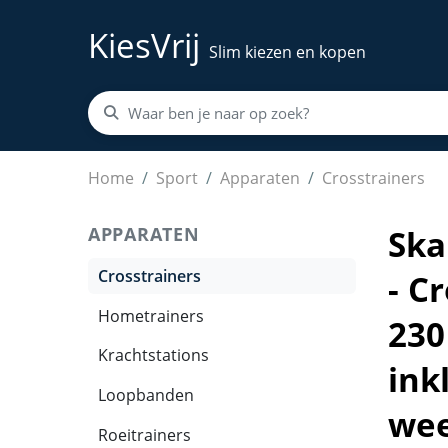
KiesVrij
Slim kiezen en kopen
Skandika Carbon P23 Crosstrainer SET – Crosst
Home
Sport
Apparaten
Crosstrainers
APPARATEN
Ska
Crosstrainers
- C
Hometrainers
230
Krachtstations
ink
Loopbanden
wee
Roeitrainers