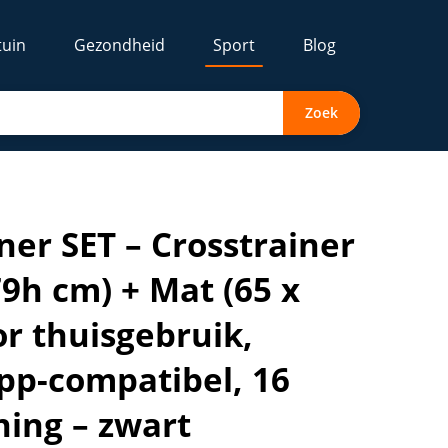
tuin
Gezondheid
Sport
Blog
Zoek
30 cm) - Elliptische trainer voor thuisgebruik, inklapbaar,
er SET – Crosstrainer
79h cm) + Mat (65 x
or thuisgebruik,
pp-compatibel, 16
ing – zwart