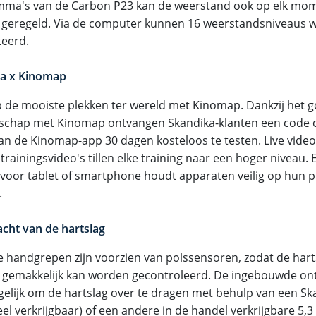
ma's van de Carbon P23 kan de weerstand ook op elk mo
geregeld. Via de computer kunnen 16 weerstandsniveaus 
teerd.
a x Kinomap
p de mooiste plekken ter wereld met Kinomap. Dankzij het 
schap met Kinomap ontvangen Skandika-klanten een code o
van de Kinomap-app 30 dagen kosteloos te testen. Live video
 trainingsvideo's tillen elke training naar een hoger niveau.
voor tablet of smartphone houdt apparaten veilig op hun pl
.
cht van de hartslag
e handgrepen zijn voorzien van polssensoren, zodat de harts
g gemakkelijk kan worden gecontroleerd. De ingebouwde on
elijk om de hartslag over te dragen met behulp van een S
eel verkrijgbaar) of een andere in de handel verkrijgbare 5,