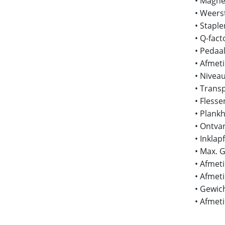
• Magne
• Weers
• Staple
• Q-fact
• Pedaa
• Afmeti
• Nivea
• Trans
• Fless
• Plank
• Ontva
• Inklap
• Max. 
• Afmeti
• Afmeti
• Gewich
• Afmet