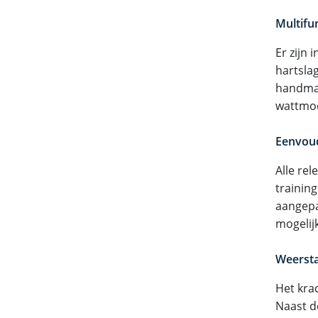
Multifu
Er zijn
hartsla
handmat
wattmod
Eenvoud
Alle re
trainin
aangepa
mogelijk
Weersta
Het kra
Naast d