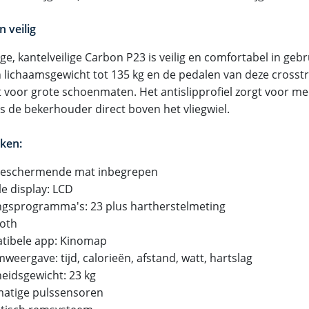
n veilig
ge, kantelveilige Carbon P23 is veilig en comfortabel in geb
 lichaamsgewicht tot 135 kg en de pedalen van deze crosstrai
t voor grote schoenmaten. Het antislipprofiel zorgt voor mee
is de bekerhouder direct boven het vliegwiel.
ken:
beschermende mat inbegrepen
le display: LCD
ingsprogramma's: 23 plus hartherstelmeting
ooth
tibele app: Kinomap
weergave: tijd, calorieën, afstand, watt, hartslag
heidsgewicht: 23 kg
atige pulssensoren