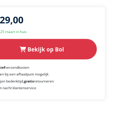
929,00
k 25 maart in huis
Bekijk op Bol
sief
verzendkosten
en bij een afhaalpunt mogelijk
gen bedenktijd,
gratis
retourneren
n nacht klantenservice