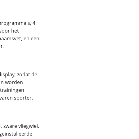
lprogramma's, 4
voor het
haamsvet, en een
t.
isplay, zodat de
kan worden
trainingen
rvaren sporter.
 zware vliegwiel.
geïnstalleerde