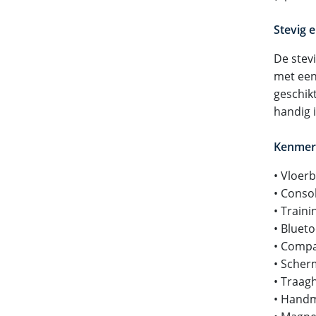
Stevig e
De stevi
met een
geschik
handig 
Kenmer
• Vloer
• Conso
• Train
• Bluet
• Compa
• Scherm
• Traag
• Handm