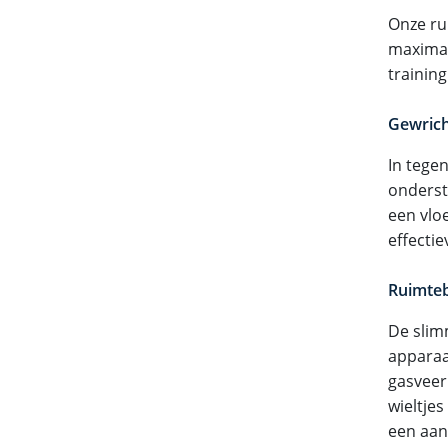
Onze ru
maximal
training
Gewricht
In tege
onderst
een vlo
effectie
Ruimteb
De slim
apparaa
gasveer
wieltjes
een aan