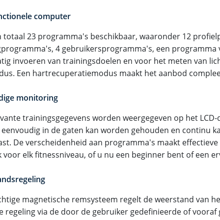
nctionele computer
 in totaal 23 programma's beschikbaar, waaronder 12 profie
gprogramma's, 4 gebruikersprogramma's, een programma 
ig invoeren van trainingsdoelen en voor het meten van lic
us. Een hartrecuperatiemodus maakt het aanbod complee
ige monitoring
levante trainingsgegevens worden weergegeven op het LCD-d
g eenvoudig in de gaten kan worden gehouden en continu 
st. De verscheidenheid aan programma's maakt effectieve 
 voor elk fitnessniveau, of u nu een beginner bent of een e
ndsregeling
chtige magnetische remsysteem regelt de weerstand van het
e regeling via de door de gebruiker gedefinieerde of vooraf 