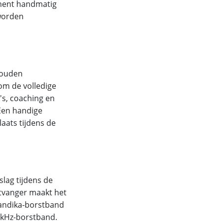
ment handmatig
worden
gouden
m de volledige
's, coaching en
 Een handige
aats tijdens de
lag tijdens de
tvanger maakt het
kandika-borstband
3 kHz-borstband.