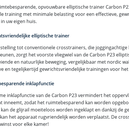
imtebesparende, opvouwbare elliptische trainer Carbon P
e training met minimale belasting voor een effectieve, gewr
 in uw eigen huis.
svriendelijke elliptische trainer
nstelling tot conventionele crosstrainers, die joggingachtig
eunen, zorgt het voorste vliegwiel van de Carbon P23 ellipti
eiende en natuurlijke beweging, vergelijkbaar met nordic wal
ve en tegelijkertijd gewrichtsvriendelijke trainingen voor het
esparende inklapfunctie
me inklapfunctie van de Carbon P23 vermindert het oppervl
t inneemt, zodat het ruimtebesparend kan worden opgebor
 kan de glijrail moeiteloos worden ingeklapt en dankzij de 
 kan het apparaat rugvriendelijk worden verplaatst. De cross
winst voor elke kamer!