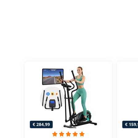
€ 284,99
€ 159,