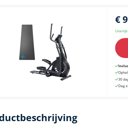
€ 
Uiterlij
Inclu
Ophal
30 da
Dag e
ductbeschrijving