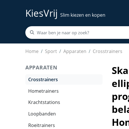
KiesVrij
Slim kiezen en kopen
Skandika crosstrainer Carbon P23 - Hometraine
Home
Sport
Apparaten
Crosstrainers
APPARATEN
Ska
Crosstrainers
ell
Hometrainers
pro
Krachtstations
bel
Loopbanden
Hom
Roeitrainers