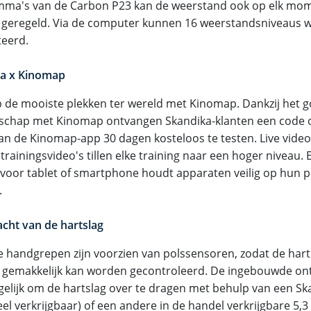
ma's van de Carbon P23 kan de weerstand ook op elk mo
geregeld. Via de computer kunnen 16 weerstandsniveaus 
teerd.
a x Kinomap
p de mooiste plekken ter wereld met Kinomap. Dankzij het 
schap met Kinomap ontvangen Skandika-klanten een code o
van de Kinomap-app 30 dagen kosteloos te testen. Live video
 trainingsvideo's tillen elke training naar een hoger niveau.
voor tablet of smartphone houdt apparaten veilig op hun pl
.
cht van de hartslag
e handgrepen zijn voorzien van polssensoren, zodat de harts
g gemakkelijk kan worden gecontroleerd. De ingebouwde on
elijk om de hartslag over te dragen met behulp van een S
eel verkrijgbaar) of een andere in de handel verkrijgbare 5,