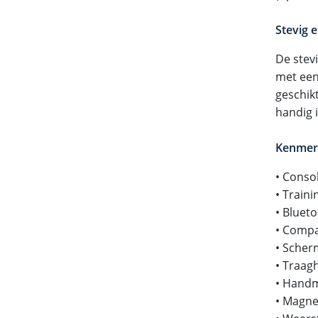
Stevig e
De stevi
met een
geschik
handig 
Kenmer
• Conso
• Train
• Bluet
• Compa
• Scherm
• Traag
• Handm
• Magne