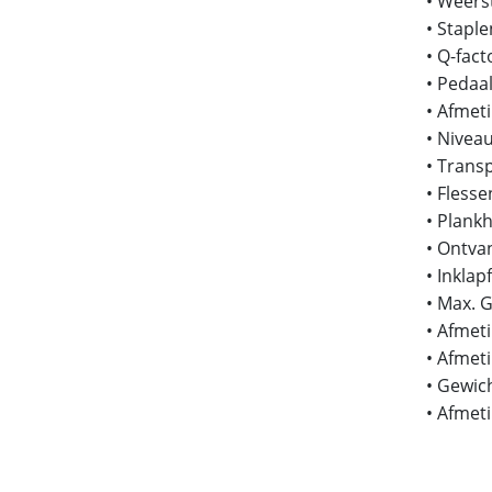
• Weers
• Staple
• Q-fact
• Pedaa
• Afmeti
• Nivea
• Trans
• Fless
• Plank
• Ontva
• Inklap
• Max. 
• Afmeti
• Afmeti
• Gewich
• Afmet