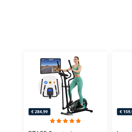
€ 284,99
€ 159,