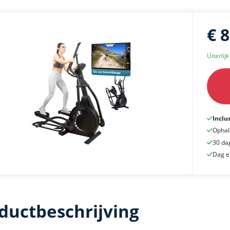
€ 
Uiterlij
Inclu
Ophal
30 da
Dag e
ductbeschrijving