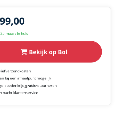
899,00
k 25 maart in huis
Bekijk op Bol
sief
verzendkosten
en bij een afhaalpunt mogelijk
gen bedenktijd,
gratis
retourneren
n nacht klantenservice