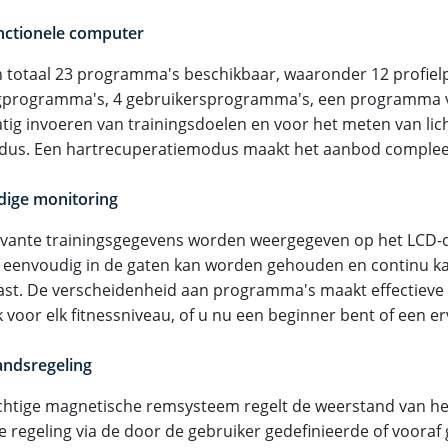
nctionele computer
 in totaal 23 programma's beschikbaar, waaronder 12 profie
gprogramma's, 4 gebruikersprogramma's, een programma 
ig invoeren van trainingsdoelen en voor het meten van lic
us. Een hartrecuperatiemodus maakt het aanbod complee
ige monitoring
levante trainingsgegevens worden weergegeven op het LCD-d
g eenvoudig in de gaten kan worden gehouden en continu 
st. De verscheidenheid aan programma's maakt effectieve 
 voor elk fitnessniveau, of u nu een beginner bent of een e
ndsregeling
chtige magnetische remsysteem regelt de weerstand van het
e regeling via de door de gebruiker gedefinieerde of vooraf 