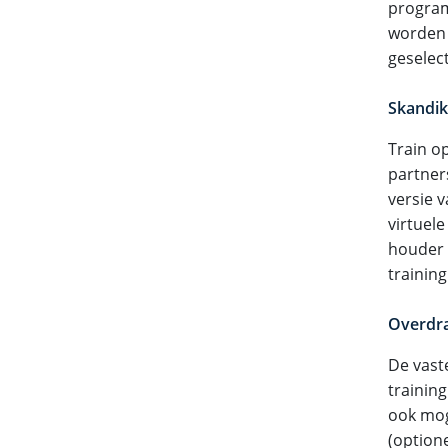
program
worden 
geselec
Skandik
Train o
partner
versie 
virtuele
houder 
training
Overdra
De vast
trainin
ook mog
(option