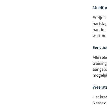
Multifu
Er zijn
hartsla
handmat
wattmod
Eenvoud
Alle re
trainin
aangepa
mogelijk
Weersta
Het kra
Naast d