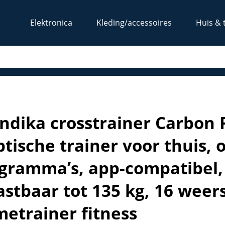
Elektronica
Kleding/accessoires
Huis & 
r, elliptische trainer voor thuis, opklapbaar, 23 programm
ndika crosstrainer Carbon 
iptische trainer voor thuis,
gramma’s, app-compatibel,
astbaar tot 135 kg, 16 weer
etrainer fitness