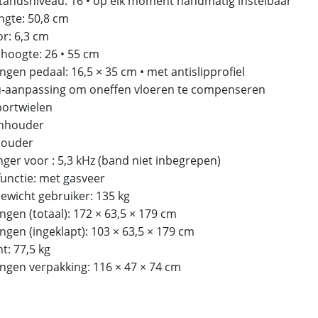
tandsniveau: 16 • op elk moment handmatig instelbaar
ngte: 50,8 cm
or: 6,3 cm
lhoogte: 26 • 55 cm
ngen pedaal: 16,5 × 35 cm • met antislipprofiel
u-aanpassing om oneffen vloeren te compenseren
portwielen
enhouder
houder
nger voor : 5,3 kHz (band niet inbegrepen)
functie: met gasveer
Gewicht gebruiker: 135 kg
ngen (totaal): 172 × 63,5 × 179 cm
ngen (ingeklapt): 103 × 63,5 × 179 cm
t: 77,5 kg
ingen verpakking: 116 × 47 × 74 cm