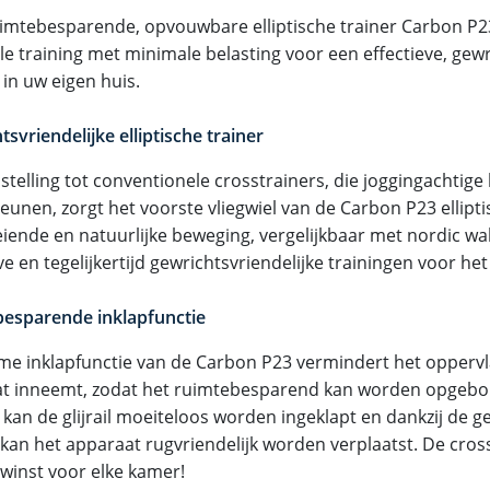
imtebesparende, opvouwbare elliptische trainer Carbon P
e training met minimale belasting voor een effectieve, gewr
 in uw eigen huis.
svriendelijke elliptische trainer
nstelling tot conventionele crosstrainers, die joggingachtig
eunen, zorgt het voorste vliegwiel van de Carbon P23 ellipti
eiende en natuurlijke beweging, vergelijkbaar met nordic wal
ve en tegelijkertijd gewrichtsvriendelijke trainingen voor het
esparende inklapfunctie
me inklapfunctie van de Carbon P23 vermindert het oppervl
t inneemt, zodat het ruimtebesparend kan worden opgebor
 kan de glijrail moeiteloos worden ingeklapt en dankzij de 
 kan het apparaat rugvriendelijk worden verplaatst. De cross
winst voor elke kamer!