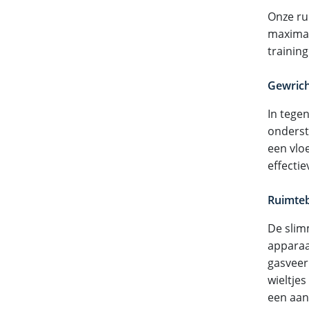
Onze ru
maximal
training
Gewricht
In tege
onderst
een vlo
effectie
Ruimteb
De slim
apparaa
gasveer
wieltjes
een aan