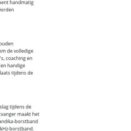
ment handmatig
worden
gouden
m de volledige
's, coaching en
 Een handige
aats tijdens de
lag tijdens de
tvanger maakt het
kandika-borstband
3 kHz-borstband.