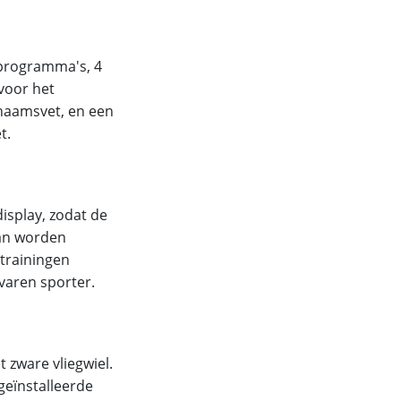
lprogramma's, 4
voor het
haamsvet, en een
t.
isplay, zodat de
kan worden
trainingen
rvaren sporter.
 zware vliegwiel.
geïnstalleerde