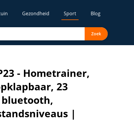
tuin
Gezondheid
Sport
Blog
Zoek
a’s, app-compatibel, bluetooth, belastbaar tot 135 kg, 16 
P23 - Hometrainer,
 opklapbaar, 23
 bluetooth,
standsniveaus |