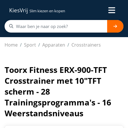
KiesVrij
Slim kiezen en kopen
Toorx Fitness ERX-900-TFT Crosstrainer met 10"TFT sc
Home
Sport
Apparaten
Crosstrainers
Toorx Fitness ERX-900-TFT
Crosstrainer met 10"TFT
scherm - 28
Trainingsprogramma's - 16
Weerstandsniveaus