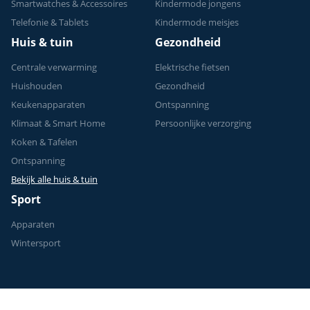
Smartwatches & Accessoires
Kindermode jongens
Telefonie & Tablets
Kindermode meisjes
Huis & tuin
Gezondheid
Centrale verwarming
Elektrische fietsen
Huishouden
Gezondheid
Keukenapparaten
Ontspanning
Klimaat & Smart Home
Persoonlijke verzorging
Koken & Tafelen
Ontspanning
Bekijk alle huis & tuin
Sport
Apparaten
Wintersport