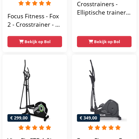
Crosstrainers -
Elliptische trainer
Focus Fitness - Fox
tot 150 kg -
2 - Crosstrainer - 16
Vliegwiel van 10 kg
Trainingsprogramma's
- Magnetische
- 16
Bekijk op Bol
Bekijk op Bol
weerstand met 16
Weerstandsniveaus
niveaus - LCD-
scherm - Zwart
€ 299,00
€ 349,00