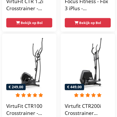
VirtuFit CTR 1.2i
Focus Fitness - Fox
Crosstrainer -
3 iPlus -
Hartslagfunctie - 21
Crosstrainer -
Programma's -
Hartslagsensoren -
Bekijk op Bol
Bekijk op Bol
Bluetooth -
24
Crosstrainers
Weerstandsniveaus
Fitness
€ 249,00
€ 449,00
VirtuFit CTR100
Virtufit CTR200i
Crosstrainer -
Crosstrainer