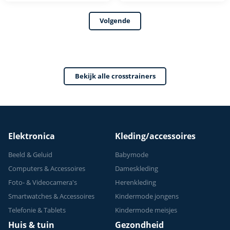
- 4
Bluetooth -
Volgende
trainingsprogrammas
Crosstrainer
- Met tablethouder
Fitness - Max 150kg
- Hartslagsensoren
- 32
- Crosstrainers
weerstandsniveaus
Bekijk alle crosstrainers
Fitness - 2026
- 24 programma's
model
Elektronica
Kleding/accessoires
Beeld & Geluid
Babymode
Computers & Accessoires
Dameskleding
Foto- & Videocamera's
Herenkleding
Smartwatches & Accessoires
Kindermode jongens
Telefonie & Tablets
Kindermode meisjes
Huis & tuin
Gezondheid