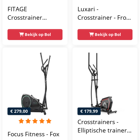
FITAGE
Luxari -
Crosstrainer
Crosstrainer - Front
Geluidsarm -
Driven - Incl.
Crosstrainers met
hartslagfunctie en
Bekijk op Bol
Bekijk op Bol
Bluetooth Kinomap
tablethouder -
& Zwift - Fitness
Elliptische Trainer -
Trainer met 24
Hometrainer -
trainingsprogramma’s
Crosstrainer
- Nauwkeurige
Fitness
Hartslagmeter
€ 279,00
€ 179,99
Crosstrainers -
Elliptische trainer
Focus Fitness - Fox
tot 150 kg -