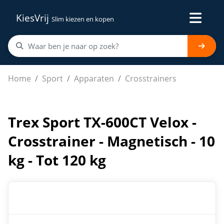
KiesVrij
Slim kiezen en kopen
Trex Sport TX-600CT Velox - Crosstrainer - Magnetisch - 
Home
Sport
Apparaten
Crosstrainers
Trex Sport TX-600CT Velox -
Crosstrainer - Magnetisch - 10
kg - Tot 120 kg