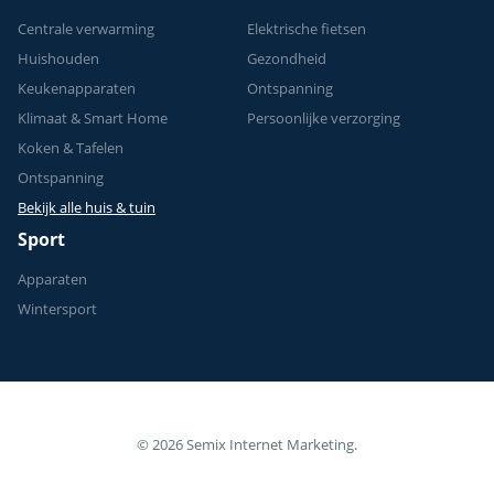
Centrale verwarming
Elektrische fietsen
Huishouden
Gezondheid
Keukenapparaten
Ontspanning
Klimaat & Smart Home
Persoonlijke verzorging
Koken & Tafelen
Ontspanning
Bekijk alle huis & tuin
Sport
Apparaten
Wintersport
© 2026 Semix Internet Marketing.