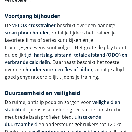
Voortgang bijhouden
De
VELOX crosstrainer
beschikt over een handige
smartphonehouder
, zodat je tijdens het trainen je
favoriete films of series kunt kijken én je
trainingsgegevens kunt volgen. Het grote display toont
duidelijk
tijd, hartslag, afstand, totale afstand (ODO) en
verbrande calorieën
. Daarnaast beschikt het toestel
over een
houder voor een fles of bidon
, zodat je altijd
goed gehydrateerd blijft tijdens je training.
Duurzaamheid en veiligheid
De ruime, antislip pedalen zorgen voor
veiligheid en
stabiliteit
tijdens elke oefening. De solide constructie
met brede basisprofielen biedt
uitstekende
duurzaamheid
en ondersteunt gebruikers tot 120 kg.
Dankzij de
nivelleerdoppen aan de achterzijde
blijft het