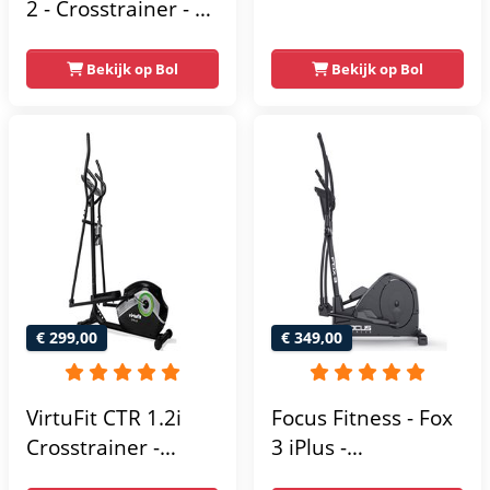
2 - Crosstrainer - 16
Vliegwiel van 10 kg
Trainingsprogramma's
- Magnetische
- 16
Bekijk op Bol
Bekijk op Bol
weerstand met 16
Weerstandsniveaus
niveaus - LCD-
scherm - Zwart
€ 299,00
€ 349,00
VirtuFit CTR 1.2i
Focus Fitness - Fox
Crosstrainer -
3 iPlus -
Hartslagfunctie - 21
Crosstrainer -