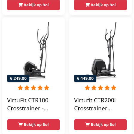
Programma's -
Hartslagsensoren -
Bekijk op Bol
Bekijk op Bol
Bluetooth -
24
Crosstrainers
Weerstandsniveaus
Fitness
€ 249,00
€ 449,00
VirtuFit CTR100
Virtufit CTR200i
Crosstrainer -
Crosstrainer
Belastbaar tot
Fitness -
120kg - 8
Hartslagfunctie -
Bekijk op Bol
Bekijk op Bol
Weerstandsniveaus
Crosstrainers -