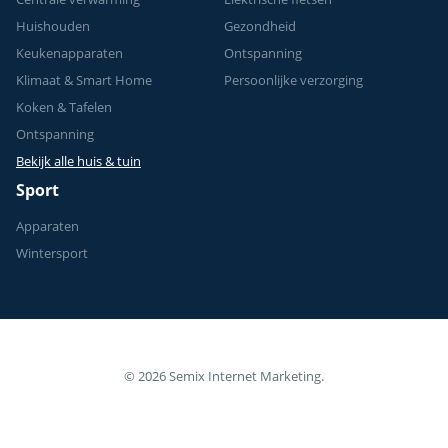
Huishouden
Gezondheid
Keukenapparaten
Ontspanning
Klimaat & Smart Home
Persoonlijke verzorging
Koken & Tafelen
Ontspanning
Bekijk alle huis & tuin
Sport
Apparaten
Wintersport
© 2026 Semix Internet Marketing.