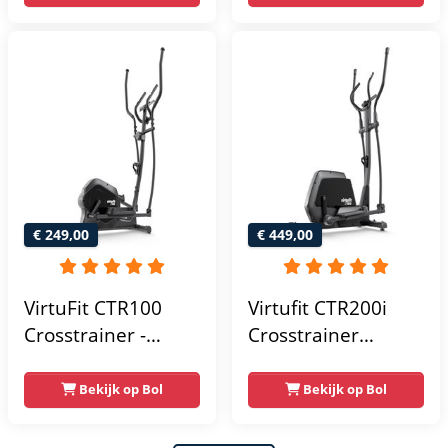
Bluetooth -
24
Crosstrainers
Weerstandsniveaus
Fitness
€ 249,00
€ 449,00
VirtuFit CTR100
Virtufit CTR200i
Crosstrainer -
Crosstrainer
Belastbaar tot
Fitness -
120kg - 8
Hartslagfunctie -
Bekijk op Bol
Bekijk op Bol
Weerstandsniveaus
Crosstrainers -
- 4
Bluetooth -