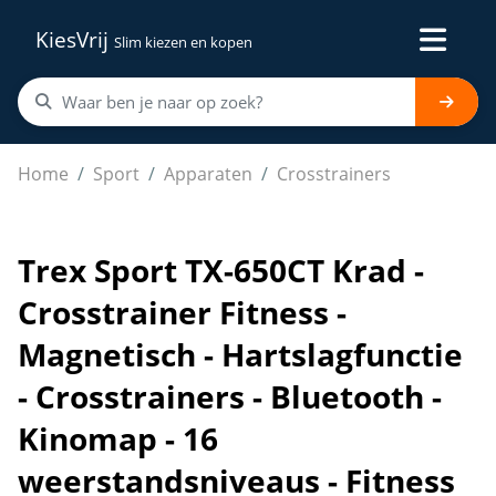
KiesVrij
Slim kiezen en kopen
Trex Sport TX-650CT Krad - Crosstrainer Fitness - Magne
Home
Sport
Apparaten
Crosstrainers
Trex Sport TX-650CT Krad -
Crosstrainer Fitness -
Magnetisch - Hartslagfunctie
- Crosstrainers - Bluetooth -
Kinomap - 16
weerstandsniveaus - Fitness