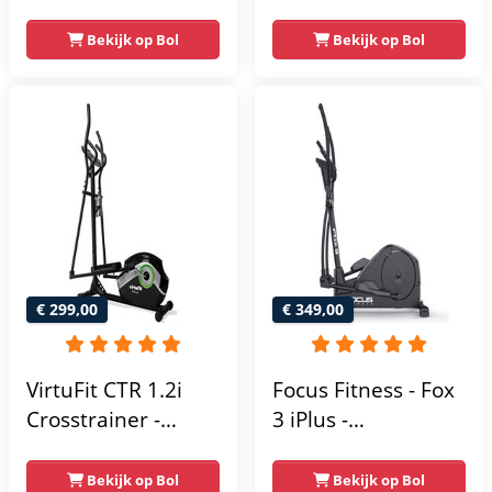
Trainingsprogramma's
- Magnetische
- 16
Bekijk op Bol
Bekijk op Bol
weerstand met 16
Weerstandsniveaus
niveaus - LCD-
scherm - Zwart
€ 299,00
€ 349,00
VirtuFit CTR 1.2i
Focus Fitness - Fox
Crosstrainer -
3 iPlus -
Hartslagfunctie - 21
Crosstrainer -
Programma's -
Hartslagsensoren -
Bekijk op Bol
Bekijk op Bol