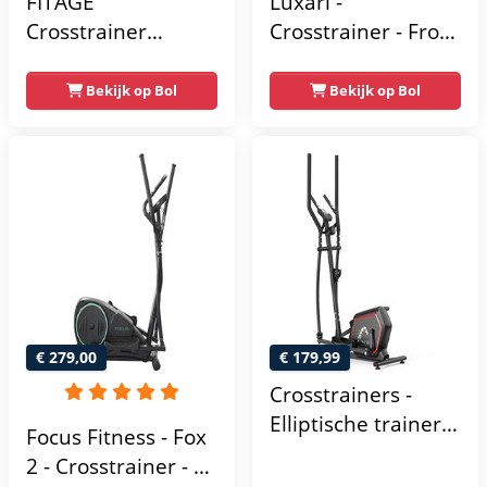
FITAGE
Luxari -
Crosstrainer
Crosstrainer - Front
Geluidsarm -
Driven - Incl.
Crosstrainers met
hartslagfunctie en
Bekijk op Bol
Bekijk op Bol
Bluetooth Kinomap
tablethouder -
& Zwift - Fitness
Elliptische Trainer -
Trainer met 24
Hometrainer -
trainingsprogramma’s
Crosstrainer
- Nauwkeurige
Fitness
Hartslagmeter
€ 279,00
€ 179,99
Crosstrainers -
Elliptische trainer
Focus Fitness - Fox
tot 150 kg -
2 - Crosstrainer - 16
Vliegwiel van 10 kg