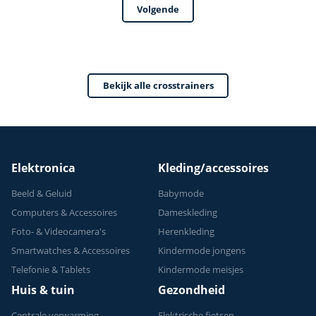
Volgende
trainingsprogrammas
Crosstrainer
- Met tablethouder
Fitness - Max 150kg
- Hartslagsensoren
- 32
- Crosstrainers
weerstandsniveaus
Bekijk alle crosstrainers
Fitness - 2026
- 24 programma's
model
Elektronica
Kleding/accessoires
Beeld & Geluid
Babymode
Computers & Accessoires
Dameskleding
Foto- & Videocamera's
Herenkleding
Smartwatches & Accessoires
Kindermode jongens
Telefonie & Tablets
Kindermode meisjes
Huis & tuin
Gezondheid
Centrale verwarming
Elektrische fietsen