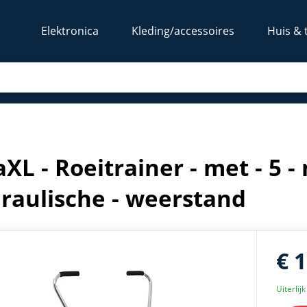
Elektronica
Kleding/accessoires
Huis & 
 hydraulische - weerstand
aXL - Roeitrainer - met - 5 - 
raulische - weerstand
€ 
Uiterlij