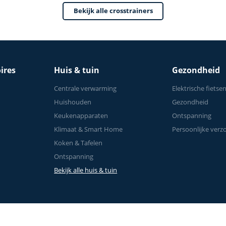
Bekijk alle crosstrainers
ires
Huis & tuin
Gezondheid
Centrale verwarming
Elektrische fietse
Huishouden
Gezondheid
Keukenapparaten
Ontspanning
Klimaat & Smart Home
Persoonlijke verz
Koken & Tafelen
Ontspanning
Bekijk alle huis & tuin