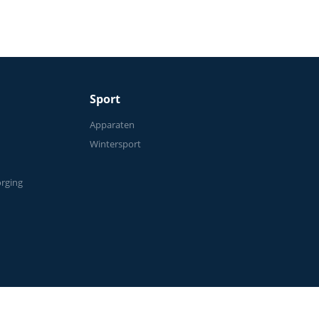
Sport
n
Apparaten
Wintersport
orging