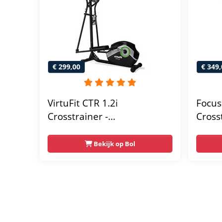
€ 299,00
€ 349,
VirtuFit CTR 1.2i
Focus 
Crosstrainer -
Cross
Hartslagfunctie - 21
Harts
Programma's - Bluetooth -
Weer
Bekijk op Bol
Crosstrainers Fitness