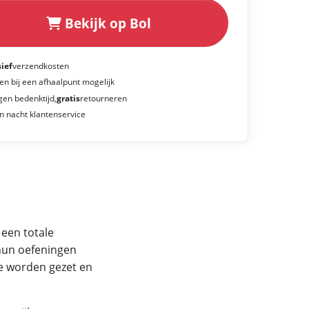
Bekijk op Bol
sief
verzendkosten
en bij een afhaalpunt mogelijk
gen bedenktijd,
gratis
retourneren
n nacht klantenservice
 een totale
 hun oefeningen
te worden gezet en