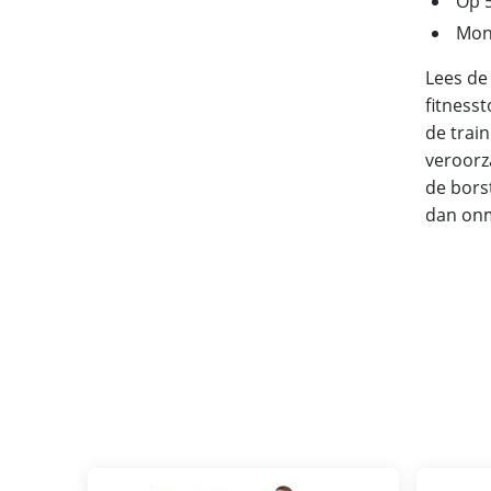
Op 5
Mon
Lees de
fitness
de trai
veroorz
de bors
dan onm