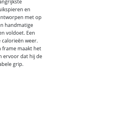
angrijkste
uikspieren en
s ontworpen met op
een handmatige
en voldoet. Een
 calorieën weer.
en frame maakt het
 ervoor dat hij de
bele grip.