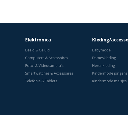
Elektronica
Kleding/accesso
Beeld & Geluid
Babymode
Computers & Accessoires
Dameskleding
Foto- & Videocamera's
Herenkleding
Smartwatches & Accessoires
Kindermode jongens
Telefonie & Tablets
Kindermode meisjes