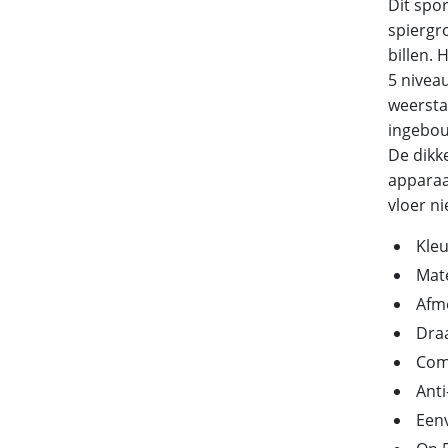
Dit spor
spiergr
billen.
5 nivea
weersta
ingebou
De dikk
apparaa
vloer n
Kleu
Mate
Afme
Dra
Comp
Anti
Een