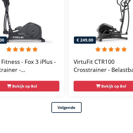
00
€ 249,00
Fitness - Fox 3 iPlus -
VirtuFit CTR100
trainer -
Crosstrainer - Belastb
lagsensoren - 24
tot 120kg - 8
standsniveaus
Weerstandsniveaus - 
Bekijk op Bol
Bekijk op Bol
trainingsprogrammas 
tablethouder -
Volgende
Hartslagsensoren -
Crosstrainers Fitness 
model