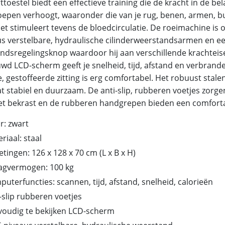
ttoestel biedt een effectieve training die de kracht in de bel
oepen verhoogt, waaronder die van je rug, benen, armen, b
 Het stimuleert tevens de bloedcirculatie. De roeimachine i
us verstelbare, hydraulische cilinderweerstandsarmen en 
ndsregelingsknop waardoor hij aan verschillende krachteis
wd LCD-scherm geeft je snelheid, tijd, afstand en verbrande
e, gestoffeerde zitting is erg comfortabel. Het robuust stal
t stabiel en duurzaam. De anti-slip, rubberen voetjes zorgen
iet bekrast en de rubberen handgrepen bieden een comforta
r: zwart
riaal: staal
tingen: 126 x 128 x 70 cm (L x B x H)
agvermogen: 100 kg
uterfuncties: scannen, tijd, afstand, snelheid, calorieën
-slip rubberen voetjes
voudig te bekijken LCD-scherm