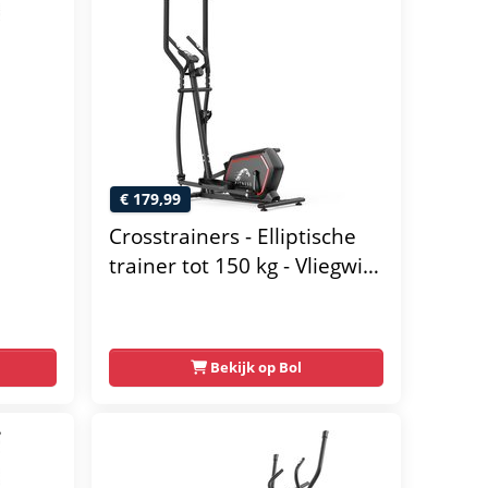
€ 179,99
Crosstrainers - Elliptische
trainer tot 150 kg - Vliegwiel
van 10 kg - Magnetische
weerstand met 16 niveaus -
 - 16
LCD-scherm - Zwart
Bekijk op Bol