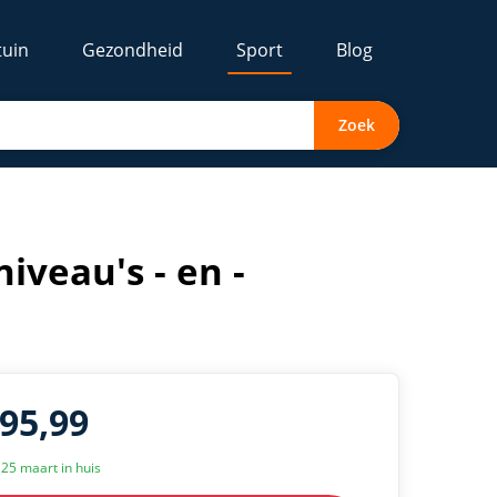
tuin
Gezondheid
Sport
Blog
Zoek
niveau's - en -
195,99
k 25 maart in huis