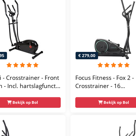
95
€ 279,00
 - Crosstrainer - Front
Focus Fitness - Fox 2 -
 - Incl. hartslagfunctie
Crosstrainer - 16
blethouder -
Trainingsprogramma's
ische Trainer -
Weerstandsniveaus
Bekijk op Bol
Bekijk op Bol
rainer - Crosstrainer
ss