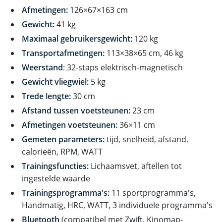
Afmetingen:
126×67×163 cm
Gewicht:
41 kg
Maximaal gebruikersgewicht:
120 kg
Transportafmetingen:
113×38×65 cm, 46 kg
Weerstand
: 32-staps elektrisch-magnetisch
Gewicht vliegwiel:
5 kg
Trede lengte:
30 cm
Afstand tussen voetsteunen:
23 cm
Afmetingen voetsteunen:
36×11 cm
Gemeten parameters:
tijd, snelheid, afstand,
calorieën, RPM, WATT
Trainingsfuncties:
Lichaamsvet, aftellen tot
ingestelde waarde
Trainingsprogramma's:
11 sportprogramma's,
Handmatig, HRC, WATT, 3 individuele programma's
Bluetooth
(compatibel met Zwift, Kinomap-