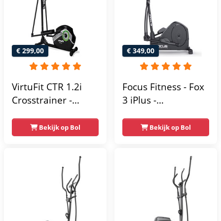
€ 299,00
€ 349,00
VirtuFit CTR 1.2i
Focus Fitness - Fox
Crosstrainer -
3 iPlus -
Hartslagfunctie - 21
Crosstrainer -
Programma's -
Hartslagsensoren -
Bekijk op Bol
Bekijk op Bol
Bluetooth -
24
Crosstrainers
Weerstandsniveaus
Fitness